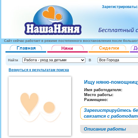
Зарегистрироватьс
Сайт сейчас работает в режиме постепенного восстановления после большог
Найти
В
Вернуться к результатам поиска
Ищу няню-помощницу 
Имя работодателя
:
Место работы:
Размещено:
Зарегистрируйтесь б
связатся с работода
Описание работы