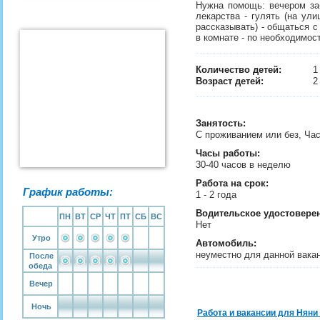
Нужна помощь: вечером заб
лекарства - гулять (на ули
рассказывать) - общаться с
в комнате - по необходимос
Количество детей:
Возраст детей:
2
Занятость
:
С проживанием или без, Ча
Часы работы:
30-40 часов в неделю
Работа на срок:
График работы:
1 - 2 года
Водительское удостовере
ПН
ВТ
СР
ЧТ
ПТ
СБ
ВС
Нет
Утро
Автомобиль:
неуместно для данной вака
После
обеда
Вечер
Ночь
Работа и вакансии для Няни