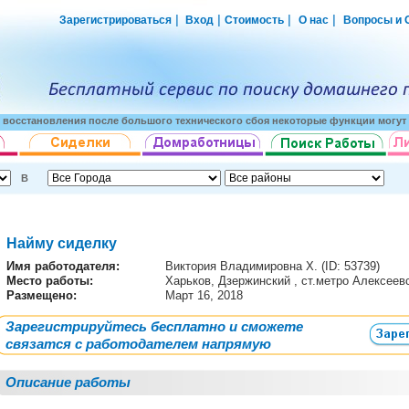
|
|
|
|
Зарегистрироваться
Вход
Стоимость
О нас
Вопросы и 
о восстановления после большого технического сбоя некоторые функции могут 
В
Найму сиделку
Имя работодателя
:
Виктория Владимировна Х. (ID: 53739)
Место работы:
Харьков, Дзержинский , ст.метро Алексее
Размещено:
Март 16, 2018
Зарегистрируйтесь бесплатно и сможете
связатся с работодателем напрямую
Описание работы