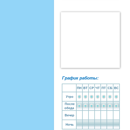
График работы:
ПН
ВТ
СР
ЧТ
ПТ
СБ
ВС
Утро
После
обеда
Вечер
Ночь