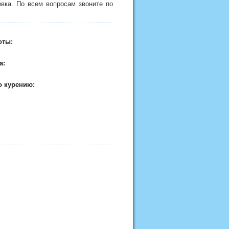
евка. По всем вопросам звоните по
оты:
а:
о курению: