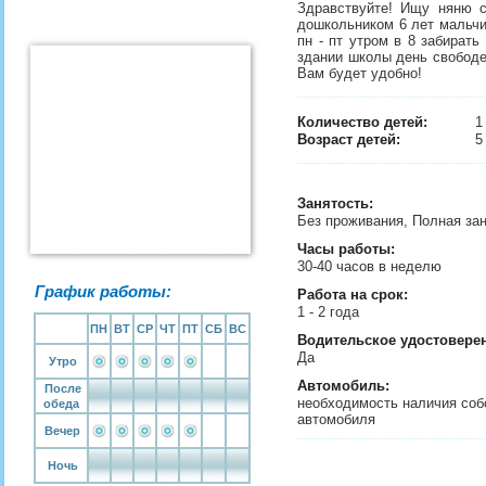
Здравствуйте! Ищу няню 
дошкольником 6 лет мальчи
пн - пт утром в 8 забирать
здании школы день свободен
Вам будет удобно!
Количество детей:
Возраст детей:
5
Занятость
:
Без проживания, Полная за
Часы работы:
30-40 часов в неделю
График работы:
Работа на срок:
1 - 2 года
ПН
ВТ
СР
ЧТ
ПТ
СБ
ВС
Водительское удостовере
Да
Утро
Автомобиль:
После
необходимость наличия соб
обеда
автомобиля
Вечер
Ночь