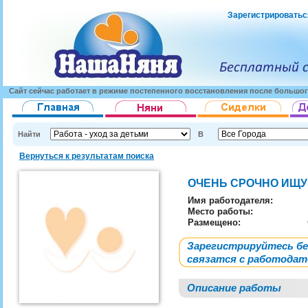
Зарегистрироватьс
Сайт сейчас работает в режиме постепенного восстановления после большог
Найти
В
Вернуться к результатам поиска
ОЧЕНЬ СРОЧНО ИЩУ
Имя работодателя
:
Место работы:
Размещено:
Зарегистрируйтесь б
связатся с работода
Описание работы