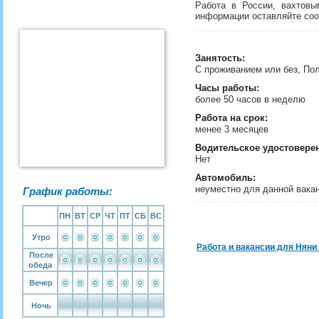
Работа в России, вахтовы
информации оставляйте со
Занятость
:
С проживанием или без, По
Часы работы:
более 50 часов в неделю
Работа на срок:
менее 3 месяцев
Водительское удостовере
Нет
Автомобиль:
неуместно для данной вака
График работы:
ПН
ВТ
СР
ЧТ
ПТ
СБ
ВС
Утро
Работа и вакансии для Няни
После
обеда
Вечер
Ночь