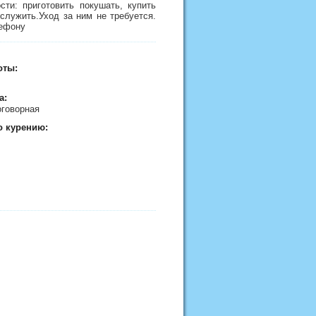
ти: приготовить покушать, купить
служить.Уход за ним не требуется.
лефону
оты:
а:
договорная
о курению: