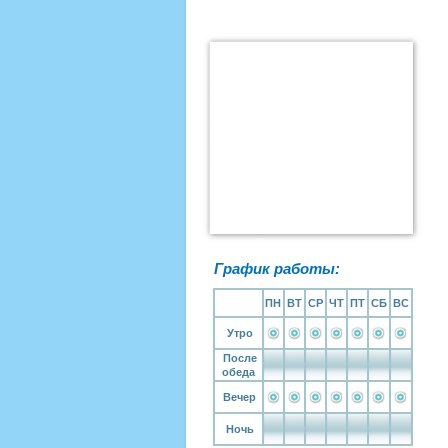
График работы:
ПН
ВТ
СР
ЧТ
ПТ
СБ
ВС
Утро
После
обеда
Вечер
Ночь