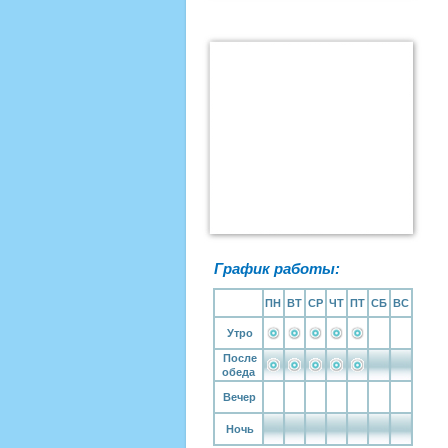
График работы:
ПН
ВТ
СР
ЧТ
ПТ
СБ
ВС
Утро
После
обеда
Вечер
Ночь