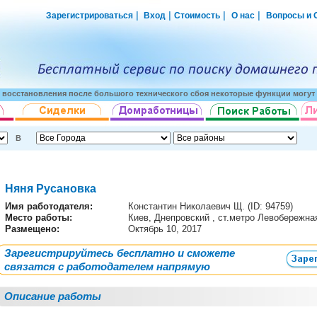
|
|
|
|
Зарегистрироваться
Вход
Стоимость
О нас
Вопросы и 
о восстановления после большого технического сбоя некоторые функции могут 
В
Няня Русановка
Имя работодателя
:
Константин Николаевич Щ. (ID: 94759)
Место работы:
Киев, Днепровский , ст.метро Левобережна
Размещено:
Октябрь 10, 2017
Зарегистрируйтесь бесплатно и сможете
связатся с работодателем напрямую
Описание работы