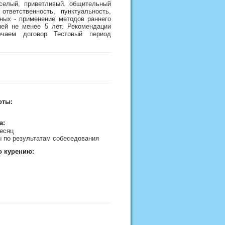
селый, приветливый. общительный
тветственность, пунктуальность,
ьных - применение методов раннего
ней не менее 5 лет. Рекомендации
лючаем договор Тестовый период
оты:
а:
месяц
 по результатам собеседования
о курению: