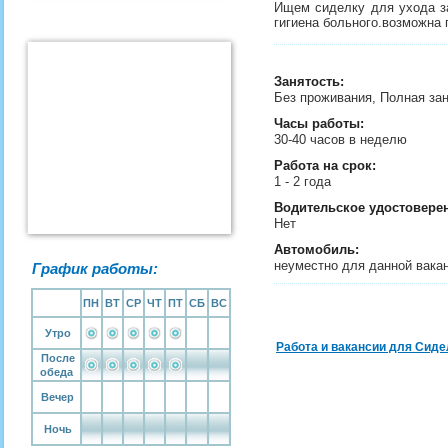
Ищем сиделку для ухода за
гигиена больного.возможна 
Занятость
:
Без проживания, Полная за
Часы работы:
30-40 часов в неделю
Работа на срок:
1 - 2 года
Водительское удостовере
Нет
Автомобиль:
неуместно для данной вака
График работы:
ПН
ВТ
СР
ЧТ
ПТ
СБ
ВС
Утро
Работа и вакансии для Сиде
После
обеда
Вечер
Ночь