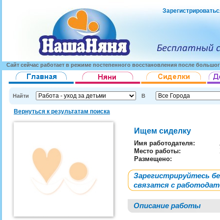
Зарегистрироватьс
Сайт сейчас работает в режиме постепенного восстановления после большог
Найти
В
Вернуться к результатам поиска
Ищем сиделку
Имя работодателя
:
Место работы:
Размещено:
Зарегистрируйтесь б
связатся с работода
Описание работы