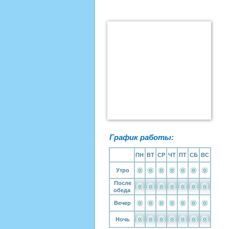
График работы:
ПН
ВТ
СР
ЧТ
ПТ
СБ
ВС
Утро
После
обеда
Вечер
Ночь