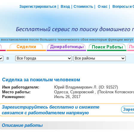
|
|
|
|
Зарегистрироваться
Вход
Стоимость
О нас
Вопросы и 
о восстановления после большого технического сбоя некоторые функции могут 
В
Сиделка за пожилым человеком
Имя работодателя
:
Юрий Владимирович Л. (ID: 91527)
Место работы:
Одесса, Суворовский , (Посёлок Котовског
Размещено:
Июль 26, 2017
Зарегистрируйтесь бесплатно и сможете
связатся с работодателем напрямую
Описание работы