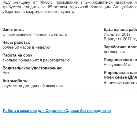
Ищу женщину от 40-60,с проживание в 2-х комнатной квартире н
требуется следить за 85-летним мужчиной болеющим Альцгеймером
убираться в квартире,готовить кушать.
Занятость
:
Дата начала раб
С проживанием, Полная занятость
Июль 26, 2017
В августе 2017 г
Часы работы:
Заработная плат
более 50 часов в неделю
договорная
Работа на срок:
Предпочтения п
сколько понадобится работодателю
Не курящий/-ая
Водительское удостоверение:
Я предлагаю сл
Нет
моей семье (Для
Автомобиль:
личная комнат
неуместно для данной вакансии
Работа и вакансии для Сиделки в Одессе без посредников