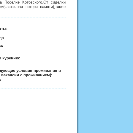
а Посёлке Котовского.От сиделки
(частичная потеря памяти),также
оты:
ода
а:
о курению:
едующие условия проживания в
 вакансии с проживанием):
а