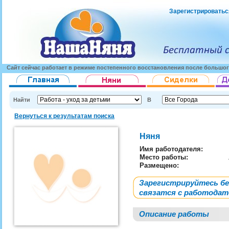
Зарегистрироватьс
Сайт сейчас работает в режиме постепенного восстановления после большог
Найти
В
Вернуться к результатам поиска
Няня
Имя работодателя
:
Место работы:
Размещено:
Зарегистрируйтесь б
связатся с работода
Описание работы