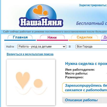
Зарегистрироватьс
Сайт сейчас работает в режиме постепенного восстановления после большог
Найти
В
Вернуться к результатам поиска
Нужна сиделка с пр
Имя работодателя
:
Место работы:
Размещено:
Зарегистрируйтесь б
связатся с работода
Описание работы