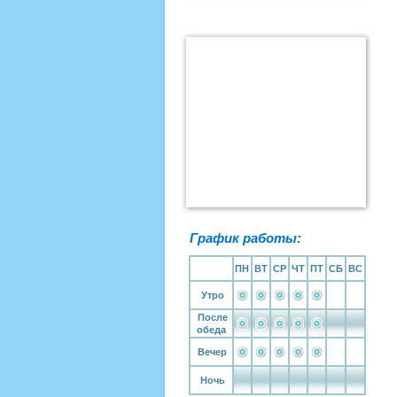
График работы:
ПН
ВТ
СР
ЧТ
ПТ
СБ
ВС
Утро
После
обеда
Вечер
Ночь