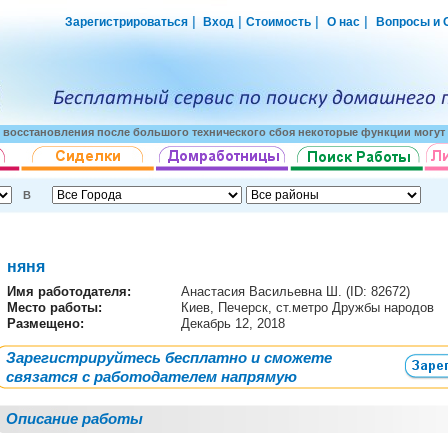
|
|
|
|
Зарегистрироваться
Вход
Стоимость
О нас
Вопросы и 
о восстановления после большого технического сбоя некоторые функции могут 
В
няня
Имя работодателя
:
Анастасия Васильевна Ш. (ID: 82672)
Место работы:
Киев, Печерск, ст.метро Дружбы народов
Размещено:
Декабрь 12, 2018
Зарегистрируйтесь бесплатно и сможете
связатся с работодателем напрямую
Описание работы