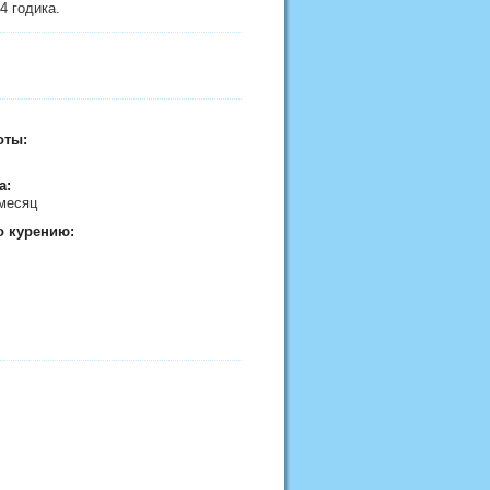
 4 годика.
оты:
а:
/месяц
о курению: