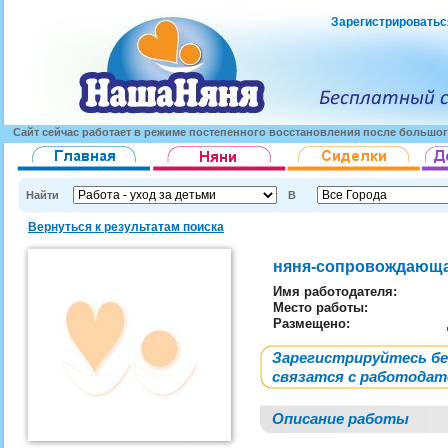
Зарегистрироватьс
Сайт сейчас работает в режиме постепенного восстановления после большог
Найти
В
Вернуться к результатам поиска
няня-сопровождающ
Имя работодателя
:
Место работы:
Размещено:
Зарегистрируйтесь б
связатся с работода
Описание работы