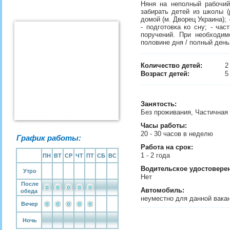
Няня на неполный рабочий
забирать детей из школы (
домой (м. Дворец Украина); 
- подготовка ко сну; - ча
поручений. При необходим
половине дня / полный день
Количество детей:
Возраст детей:
5
Занятость
:
Без проживания, Частичная
Часы работы:
20 - 30 часов в неделю
График работы:
Работа на срок:
1 - 2 года
ПН
ВТ
СР
ЧТ
ПТ
СБ
ВС
Водительское удостовере
Утро
Нет
После
Автомобиль:
обеда
неуместно для данной вака
Вечер
Ночь