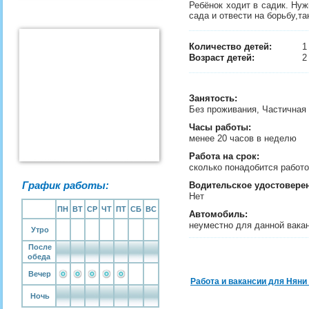
Ребёнок ходит в садик. Нуж
сада и отвести на борьбу,т
Количество детей:
Возраст детей:
2
Занятость
:
Без проживания, Частичная
Часы работы:
менее 20 часов в неделю
Работа на срок:
сколько понадобится рабо
График работы:
Водительское удостовере
Нет
ПН
ВТ
СР
ЧТ
ПТ
СБ
ВС
Автомобиль:
неуместно для данной вака
Утро
После
обеда
Вечер
Работа и вакансии для Няни
Ночь