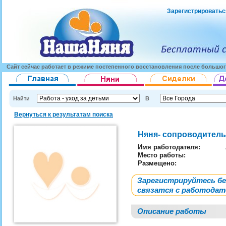
Зарегистрироватьс
Сайт сейчас работает в режиме постепенного восстановления после большог
Найти
В
Вернуться к результатам поиска
Няня- сопроводител
Имя работодателя
:
Место работы:
Размещено:
Зарегистрируйтесь б
связатся с работода
Описание работы