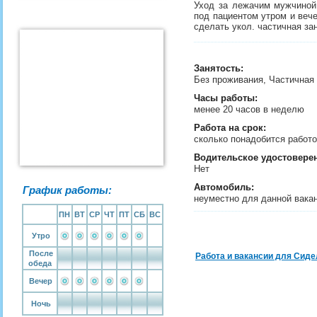
Уход за лежачим мужчиной 
под пациентом утром и веч
сделать укол. частичная зан
Занятость
:
Без проживания, Частичная
Часы работы:
менее 20 часов в неделю
Работа на срок:
сколько понадобится рабо
Водительское удостовере
Нет
Автомобиль:
График работы:
неуместно для данной вака
ПН
ВТ
СР
ЧТ
ПТ
СБ
ВС
Утро
После
Работа и вакансии для Сиде
обеда
Вечер
Ночь