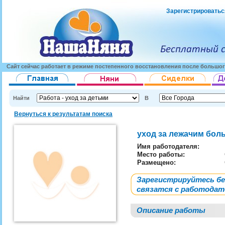
Зарегистрироватьс
Сайт сейчас работает в режиме постепенного восстановления после большог
Найти
В
Вернуться к результатам поиска
уход за лежачим бо
Имя работодателя
:
Место работы:
Размещено:
Зарегистрируйтесь б
связатся с работода
Описание работы