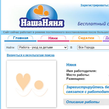
Зарегистрироватьс
Сайт сейчас работает в режиме постепенного восстановления после большог
Найти
В
Вернуться к результатам поиска
Няня
Имя работодателя
:
Место работы:
Размещено:
Зарегистрируйтесь б
связатся с работода
Описание работы