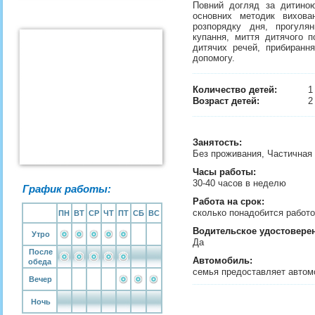
Повний догляд за дитиною,
основних методик вихован
розпорядку дня, прогулян
купання, миття дитячого 
дитячих речей, прибирання
допомогу.
Количество детей:
Возраст детей:
2
Занятость
:
Без проживания, Частичная
Часы работы:
30-40 часов в неделю
График работы:
Работа на срок:
сколько понадобится рабо
ПН
ВТ
СР
ЧТ
ПТ
СБ
ВС
Водительское удостовере
Утро
Да
После
Автомобиль:
обеда
семья предоставляет авто
Вечер
Ночь