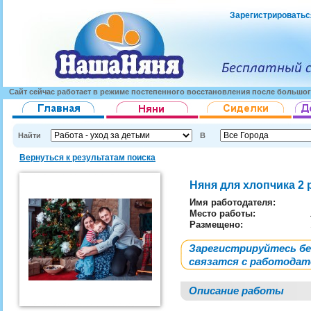
Зарегистрироватьс
Сайт сейчас работает в режиме постепенного восстановления после большог
Найти
В
Вернуться к результатам поиска
Няня для хлопчика 2
Имя работодателя
:
Место работы:
Размещено:
Зарегистрируйтесь б
связатся с работода
Описание работы