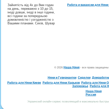
Зайнятість від 4х до 8ми годин
Работа и вакансии для Няни
на день, переважно з 10 до 15,
іноді довше, іноді в інші години,
всі години за попередньою
домовленістю і узгодженістю з
Вашими планами. Сихів, Шувар
Наша Няня
© 2026
- все права защищен
Няни и Гувернантки
Сиделки
Домработн
Работа для Няни Киеве
Работа для Няни Харьков
Работа для Няни 
Запорожье
Работа для 
Наша Няня
Россия
Украинский онлайн-сервис позволяющий в максимально быстрые 