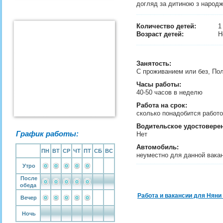
догляд за дитиною з народ
Количество детей:
Возраст детей:
Н
Занятость
:
С проживанием или без, По
Часы работы:
40-50 часов в неделю
Работа на срок:
сколько понадобится рабо
Водительское удостовере
График работы:
Нет
Автомобиль:
ПН
ВТ
СР
ЧТ
ПТ
СБ
ВС
неуместно для данной вака
Утро
После
обеда
Работа и вакансии для Няни
Вечер
Ночь