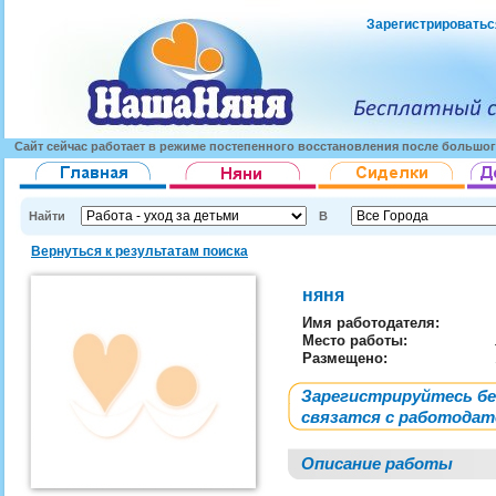
Зарегистрироватьс
Сайт сейчас работает в режиме постепенного восстановления после большог
Найти
В
Вернуться к результатам поиска
няня
Имя работодателя
:
Место работы:
Размещено:
Зарегистрируйтесь б
связатся с работода
Описание работы