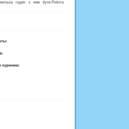
екілька годин з ним бути.Робота
оты:
а:
о курению: