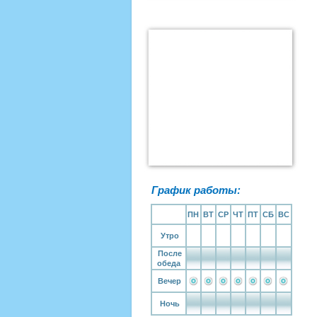
График работы:
ПН
ВТ
СР
ЧТ
ПТ
СБ
ВС
Утро
После
обеда
Вечер
Ночь