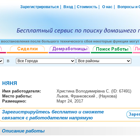
|
|
|
|
Зарегистрироваться
Вход
Стоимость
О нас
Вопросы и 
о восстановления после большого технического сбоя некоторые функции могут 
В
НЯНЯ
Имя работодателя
:
Христина Володимирівна С. (ID: 67491)
Место работы:
Львов, Франковский , (Наукова)
Размещено:
Март 24, 2017
Зарегистрируйтесь бесплатно и сможете
связатся с работодателем напрямую
Описание работы