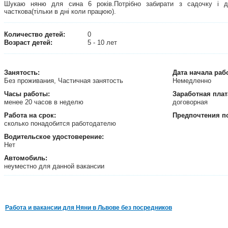
Шукаю няню для сина 6 років.Потрібно забирати з садочку і д
часткова(тільки в дні коли працюю).
Количество детей:
0
Возраст детей:
5 - 10 лет
Занятость
:
Дата начала раб
Без проживания, Частичная занятость
Немедленно
Часы работы:
Заработная плат
менее 20 часов в неделю
договорная
Работа на срок:
Предпочтения п
сколько понадобится работодателю
Водительское удостоверение:
Нет
Автомобиль:
неуместно для данной вакансии
Работа и вакансии для Няни в Львове без посредников