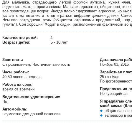
Для мальчика, страдающего легкой формой аутизма, нужна няня,
подменить мать, с проживанием. Мальчик адекватен, общителен, хоро
все происходящее вокруг. Иногда плохо сдерживает агрессию, но быс
талант к математике и готов играться цифрами целыми днями. Самос
Немного затруднена речь (общается отрывками предложений, нпр.,
гулять"). Сон хороший. Ходит в садик, расположенный фактически во 
Количество детей:
1
Возраст детей:
5 - 10 лет
Занятость
:
Дата начала раб
С проживанием, Частичная занятость
Ноябрь 03, 2015
Часы работы:
Заработная плат
40-50 часов в неделю
25 грн./час
По договореннос
Работа на срок:
Предпочтения п
время от времени
Не курящий/-ая
Водительское удостоверение:
Я предлагаю сл
Нет
моей семье (Для
Автомобиль:
общая ванная 
неуместно для данной вакансии
телевизор в ко