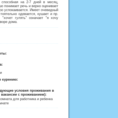
 способная на 2-7 дней в месяц,
шо понимает речь и верно оценивает
тро успокаивается. Имеет очевидный
тоятельно одевается, кушает и пр.
 "хочет гулять" означает "я хочу
дворе дома.
оты:
а:
ти
о курению:
едующие условия проживания в
 вакансии с проживанием):
комната для работника и ребенка
мнате