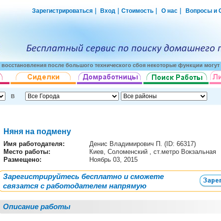
|
|
|
|
Зарегистрироваться
Вход
Стоимость
О нас
Вопросы и 
о восстановления после большого технического сбоя некоторые функции могут 
В
Няня на подмену
Имя работодателя
:
Денис Владимирович П. (ID: 66317)
Место работы:
Киев, Соломенский , ст.метро Вокзальная
Размещено:
Ноябрь 03, 2015
Зарегистрируйтесь бесплатно и сможете
связатся с работодателем напрямую
Описание работы