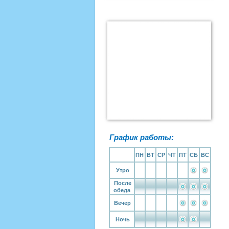
График работы:
ПН
ВТ
СР
ЧТ
ПТ
СБ
ВС
Утро
После
обеда
Вечер
Ночь