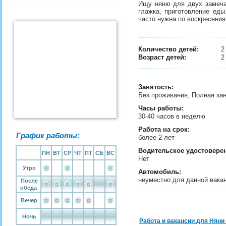
Ищу няню для двух замечат
глажка, приготовление еды
часто нужна по воскресения
Количество детей:
Возраст детей:
2
Занятость
:
Без проживания, Полная за
Часы работы:
30-40 часов в неделю
Работа на срок:
График работы:
более 2 лет
Водительское удостовере
ПН
ВТ
СР
ЧТ
ПТ
СБ
ВС
Нет
Утро
Автомобиль:
неуместно для данной вака
После
обеда
Вечер
Ночь
Работа и вакансии для Няни