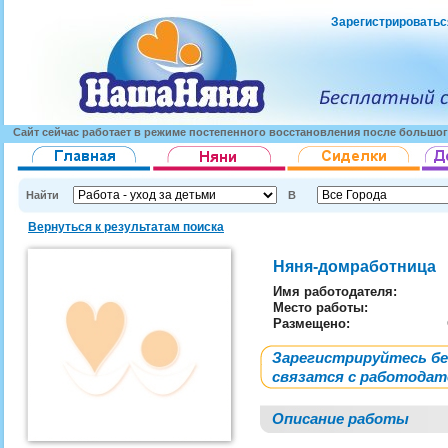
Зарегистрироватьс
Сайт сейчас работает в режиме постепенного восстановления после большог
Найти
В
Вернуться к результатам поиска
Няня-домработница
Имя работодателя
:
Место работы:
Размещено:
Зарегистрируйтесь б
связатся с работода
Описание работы