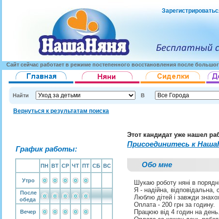
Зарегистрироватьс
Сайт сейчас работает в режиме постепенного восстановления после большог
Найти
В
Вернуться к результатам поиска
Этот кандидат уже нашел ра
Присоединитесь к Наша
График работы:
Обо мне
ПН
ВТ
СР
ЧТ
ПТ
СБ
ВС
Утро
Шукаю роботу няні в порядній
Я - надійна, відповідальна,
После
Люблю дітей і завжди знахож
обеда
Оплата - 200 грн за годину.
Працюю від 4 годин на день
Вечер