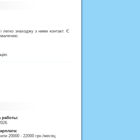
і легко знаходжу з ними контакт. Є
з малечею.
ацію.
а работы:
2026
арплата:
 или 20000 - 22000 грн./месяц