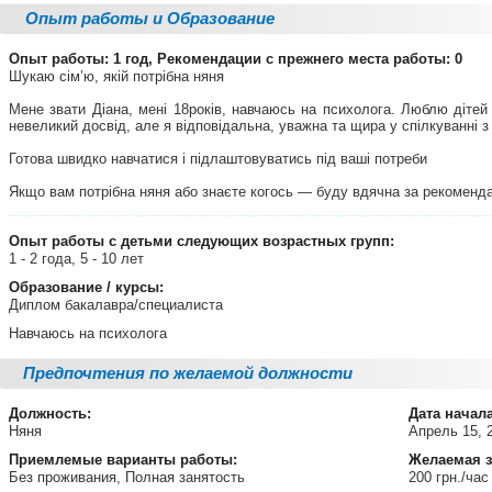
Опыт работы и Образование
Опыт работы: 1 год, Рекомендации с прежнего места работы: 0
Шукаю сім’ю, якій потрібна няня
Мене звати Діана, мені 18років, навчаюсь на психолога. Люблю дітей 
невеликий досвід, але я відповідальна, уважна та щира у спілкуванні 
Готова швидко навчатися і підлаштовуватись під ваші потреби
Якщо вам потрібна няня або знаєте когось — буду вдячна за рекоменд
Опыт работы с детьми следующих возрастных групп:
1 - 2 года, 5 - 10 лет
Образование / курсы:
Диплом бакалавра/специалиста
Навчаюсь на психолога
Предпочтения по желаемой должности
Должность:
Дата начал
Няня
Апрель 15, 
Приемлемые варианты работы:
Желаемая з
Без проживания, Полная занятость
200 грн./час