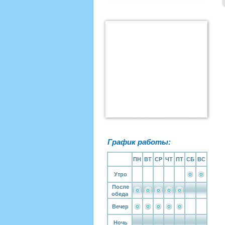
График работы:
ПН
ВТ
СР
ЧТ
ПТ
СБ
ВС
Утро
После
обеда
Вечер
Ночь