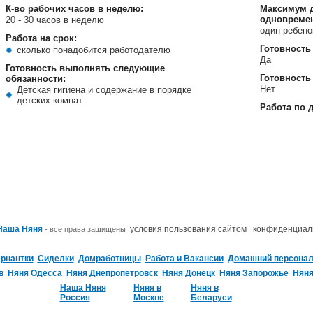
К-во рабочих часов в неделю:
Максимум д
одновреме
20 - 30 часов в неделю
один ребен
Работа на срок:
Готовность
сколько понадобится работодателю
Да
Готовность выполнять следующие
Готовность
обязанности:
Нет
Детская гигиена и содержание в порядке
детских комнат
Работа по 
Наша Няня
условия пользования сайтом
конфиденциал
- все права защищены
ернантки
Сиделки
Домработницы
Работа и Вакансии
Домашний персонал
в
Няня Одесса
Няня Днепропетровск
Няня Донецк
Няня Запорожье
Няня
Наша Няня
Няня в
Няня в
Россия
Москве
Беларуси