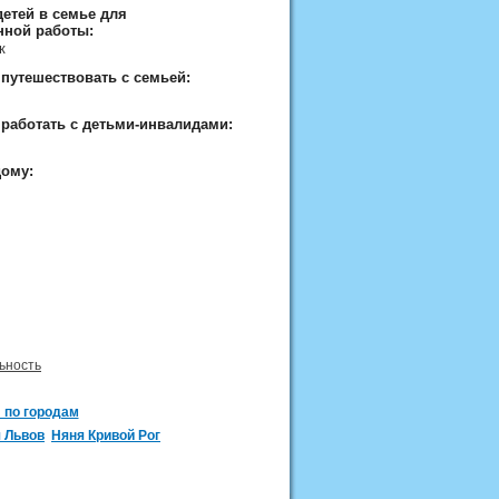
етей в семье для
нной работы:
ок
 путешествовать с семьей:
 работать с детьми-инвалидами:
дому:
ьность
 по городам
 Львов
Няня Кривой Рог