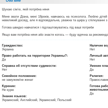
Обо мне
Шукаю сім’ю, якій потрібна няня
Мене звати Діана, мені 18років, навчаюсь на психолога. Люблю дітей 
невеликий досвід, але я відповідальна, уважна та щира у спілкуванні 
Готова швидко навчатися і підлаштовуватись під ваші потреби
Якщо вам потрібна няня або знаєте когось — буду вдячна за рекоменд
Гражданство:
Наличие во
Украина
Нет
Право работать на территории
Украины?:
Личный ав
Да
Нет
Справка об отсутствии судимости:
Умение пла
Нет
Да
Семейное положение:
Религия:
не замужем/не женат
Православ
Курение:
Готова раб
животными
Не курю
Да
Знание языков:
Украинский, Английский, Украинский, Польский