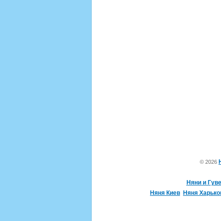
© 2026
Няни и Гув
Няня Киев
Няня Харько