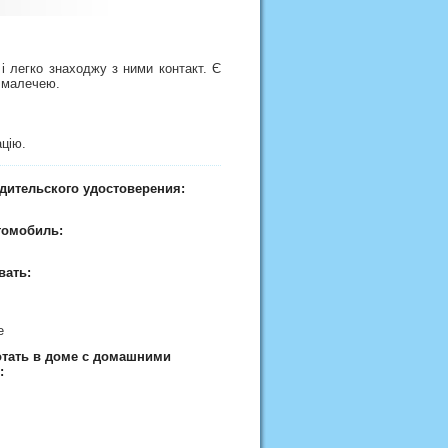
і легко знаходжу з ними контакт. Є
з малечею.
ацію.
дительского удостоверения:
томобиль:
вать:
ие
отать в доме с домашними
: