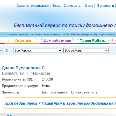
|
|
|
|
Зарегистрироваться
Вход
Стоимость
О нас
Вопросы и 
о восстановления после большого технического сбоя некоторые функции могут 
В
Диана Руслановна С.
Возраст: 19
Черкассы
Номер анкеты (ID):
145038
Предоставляю услуги:
Няня
Занятость:
Без проживания, Полная занятость
Присоединитесь к НашаНяня и звоните кандидатам на