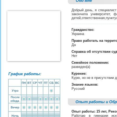
Обо мне
Добрый день, я специалист
закончила университет, 
детей,ответственная,пункту
Гражданство:
Украина
Право работать на террит
Да
Справка об отсутствии су
Нет
Семейное положение:
разведен(а)
График работы:
Курение:
Курю, но не в присутствии 
ПН
ВТ
СР
ЧТ
ПТ
СБ
ВС
Знание языков:
Русский
Утро
После
обеда
Опыт работы и Обр
Вечер
Опыт работы: 15 лет, Рек
Работаю в гимназии иск
Ночь