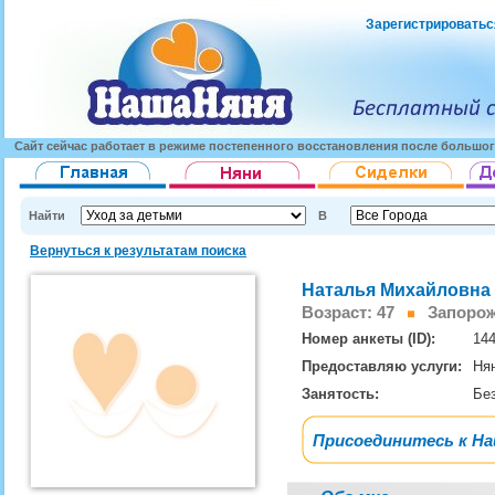
Зарегистрироватьс
Сайт сейчас работает в режиме постепенного восстановления после большог
Найти
В
Вернуться к результатам поиска
Наталья Михайловна 
Возраст: 47
Запорожь
Номер анкеты (ID):
14
Предоставляю услуги:
Ня
Занятость:
Бе
Присоединитесь к Н