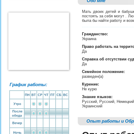
Обо мне
Мать двоих детей и бабушк
постоять за себя могут . Лю
была бы найти работу и во
Гражданство:
Украина
Право работать на террит
Да
Справка об отсутствии су
Да
Семейное положение:
разведен(а)
График работы:
Курение:
Не курю
ПН
ВТ
СР
ЧТ
ПТ
СБ
ВС
Знание языков:
Русский, Русский, Немецкий
Утро
Украинский
После
обеда
Опыт работы и Обр
Вечер
Ночь