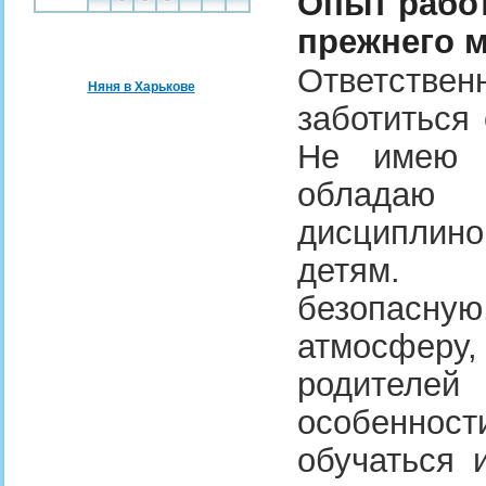
Опыт работ
прежнего м
Ответстве
Няня в Харькове
заботиться
Не имею п
обладаю 
дисциплино
детям. 
безопасн
атмосферу
родителе
особенно
обучаться 