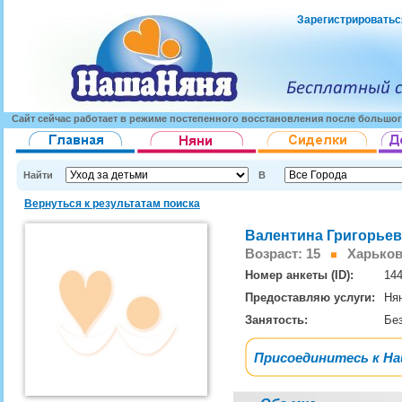
Зарегистрироватьс
Сайт сейчас работает в режиме постепенного восстановления после большог
Найти
В
Вернуться к результатам поиска
Валентина Григорьев
Возраст: 15
Харьков,
Номер анкеты (ID):
14
Предоставляю услуги:
Ня
Занятость:
Бе
Присоединитесь к Н