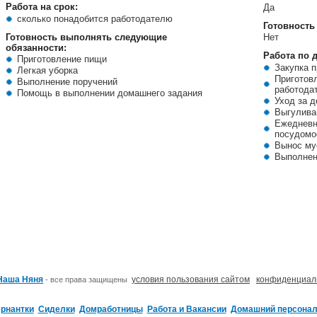
Работа на срок:
Да
сколько понадобится работодателю
Готовность
Готовность выполнять следующие
Нет
обязанности:
Работа по 
Приготовление пищи
Закупка п
Легкая уборка
Приготов
Выполнение поручений
работода
Помощь в выполнении домашнего задания
Уход за 
Выгуливан
Ежедневн
посудомо
Вынос му
Выполнен
Наша Няня
условия пользования сайтом
конфиденциал
- все права защищены
ернантки
Сиделки
Домработницы
Работа и Вакансии
Домашний персонал