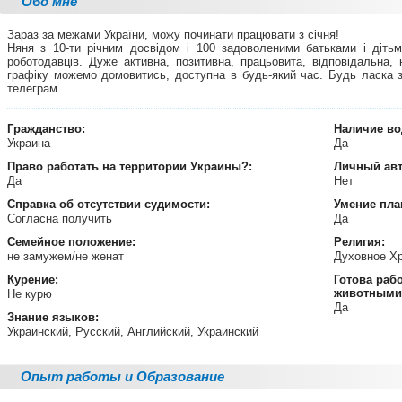
Обо мне
Зараз за межами України, можу починати працювати з січня!
Няня з 10-ти річним досвідом і 100 задоволеними батьками і діть
роботодавців. Дуже активна, позитивна, працьовита, відповідальна,
графіку можемо домовитись, доступна в будь-який час. Будь ласка з
телеграм.
Гражданство:
Наличие во
Украина
Да
Право работать на территории
Украины?:
Личный ав
Да
Нет
Справка об отсутствии судимости:
Умение пла
Согласна получить
Да
Семейное положение:
Религия:
не замужем/не женат
Духовное Х
Курение:
Готова раб
животными
Не курю
Да
Знание языков:
Украинский, Русский, Английский, Украинский
Опыт работы и Образование