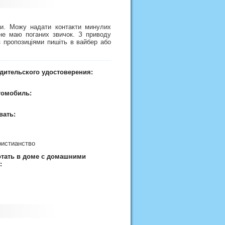
ми. Можу надати контакти минулих
 не маю поганих звичок. З приводу
 пропозиціями пишіть в вайбер або
дительского удостоверения:
томобиль:
вать:
ристианство
отать в доме с домашними
: