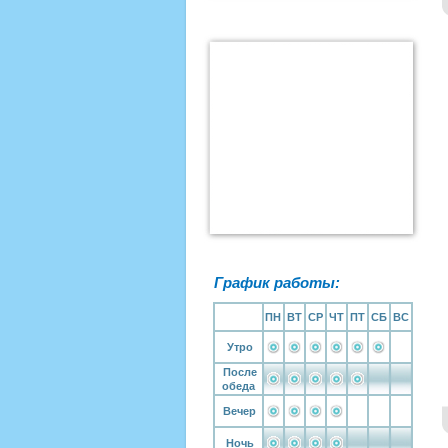
График работы:
ПН
ВТ
СР
ЧТ
ПТ
СБ
ВС
Утро
После
обеда
Вечер
Ночь