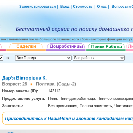
|
|
|
|
Зарегистрироваться
Вход
Стоимость
О нас
Вопросы и 
о восстановления после большого технического сбоя некоторые функции могут 
В
Дарʼя Вікторівна К.
Возраст: 28
Полтава, (Сады-2)
Номер анкеты (ID):
143112
Предоставляю услуги:
Няня, Няня-домработница, Няня-сопровожда
Занятость:
Без проживания, Полная занятость, Частична
Присоединитесь к НашаНяня и звоните кандидатам на