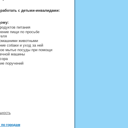
 работать с детьми-инвалидами:
дому:
родуктов питания
ление пищи по просьбе
теля
домашними животными
ие собаки и уход за ней
ое мытье посуды при помощи
ечной машины
сора
ие поручений
ьность
 по городам