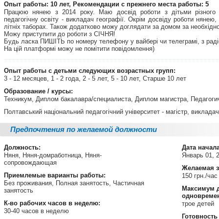
Опыт работы: 10 лет, Рекомендации с прежнего места работы: 5
Працюю нянею з 2014 року. Маю досвід роботи з дітьми різного 
педагогічну освіту - викладач географії. Окрім досвіду роботи нянею
літніх таборах. Також додатково можу доглядати за домом за необхідно
Можу приступити до роботи з СІЧНЯ!
Будь ласка ПИШІТЬ по номеру телефону у вайбері чи телеграмі, з радіс
На цій платформі можу не помітити повідомлення)
Опыт работы с детьми следующих возрастных групп:
3 - 12 месяцев, 1 - 2 года, 2 - 5 лет, 5 - 10 лет, Старше 10 лет
Образование / курсы:
Техникум, Диплом бакалавра/специалиста, Диплом магистра, Педагог
Полтавський національний педагогічний університет - магістр, виклада
Предпочтения по желаемой должности
Должность:
Дата начал
Няня, Няня-домработница, Няня-
Январь 01, 
сопровождающая
Желаемая з
Приемлемые варианты работы:
150 грн./час
Без проживания, Полная занятость, Частичная
Максимум д
занятость
одновреме
К-во рабочих часов в неделю:
трое детей
30-40 часов в неделю
Готовность