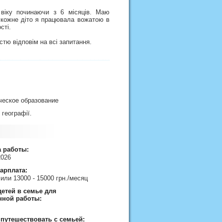
віку починаючи з 6 місяців. Маю
, кожне діто я працювала вожатою в
сті.
тю відповім на всі запитання.
ическое образование
ч географії.
а работы:
2026
арплата:
 или 13000 - 15000 грн./месяц
етей в семье для
нной работы:
 путешествовать с семьей: