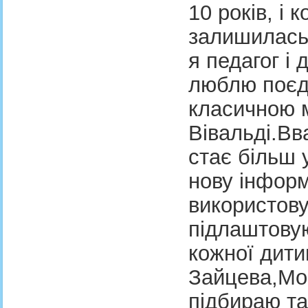
10 років, і
залишилась
я педагог і
люблю поєдн
класичною 
Вівальді.Вв
стає більш
нову інформ
використову
підлаштовую
кожної дити
Зайцева,Мон
підбираю та