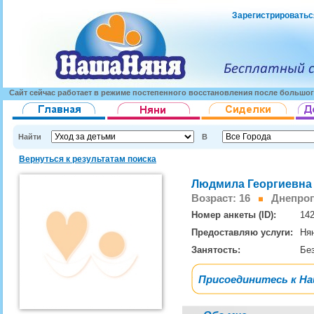
Зарегистрироватьс
Сайт сейчас работает в режиме постепенного восстановления после большог
Найти
В
Вернуться к результатам поиска
Людмила Георгиевна
Возраст: 16
Днепроп
Номер анкеты (ID):
14
Предоставляю услуги:
Ня
Занятость:
Бе
Присоединитесь к Н