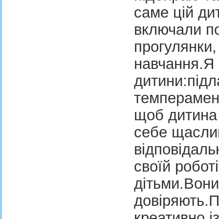
саме цій ди
включали по
прогулянки,
навчання.Я
дитини:підл
темперамент
щоб дитина 
себе щаслив
відповідаль
своїй роботі
дітьми.Вон
довіряють.П
креативно із