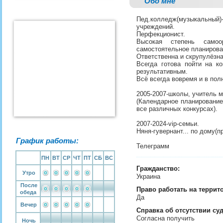
Обо мне
Пед.колледж(музыкальный)-
учреждений.
Перфекционист.
Высокая степень самоор
самостоятельное планирова
Ответственна и скрупулёзна
Всегда готова пойти на к
результативным.
Всё всегда вовремя и в пол
2005-2007-школы, учитель м
(Календарное планирование,
все различных конкурсах).
2007-2024-vip-семьи.
Няня-гувернант... по дому(
График работы:
Телеграмм
ПН
ВТ
СР
ЧТ
ПТ
СБ
ВС
Гражданство:
Утро
Украина
После
Право работать на террит
обеда
Да
Вечер
Справка об отсутствии су
Согласна получить
Ночь