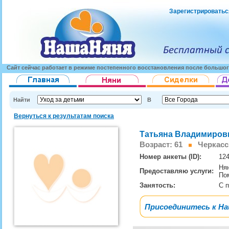
Зарегистрироватьс
Сайт сейчас работает в режиме постепенного восстановления после большог
Найти
В
Вернуться к результатам поиска
Татьяна Владимиров
Возраст: 61
Черкас
Номер анкеты (ID):
12
Ня
Предоставляю услуги:
По
Занятость:
С 
Присоединитесь к Н