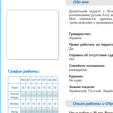
Обо мне
Дошкільний педагог з 30-
різновіковими дітьми.Хочу в
Моя перевага-я одинока
треба,можливо з проживан
Гражданство:
Украина
Право работать на террит
Да
Справка об отсутствии су
Нет
Семейное положение:
разведен(а)
График работы:
Курение:
ПН
ВТ
СР
ЧТ
ПТ
СБ
ВС
Не курю
Знание языков:
Утро
Украинский, Русский, Украи
После
обеда
Опыт работы и Обр
Вечер
Ночь
Опыт работы: 30 лет, Рек