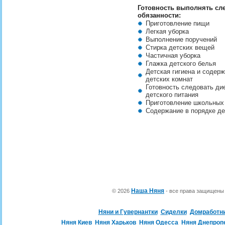
Готовность выполнять с
обязанности:
Приготовление пищи
Легкая уборка
Выполнение поручений
Стирка детских вещей
Частичная уборка
Глажка детского белья
Детская гигиена и содерж
детских комнат
Готовность следовать ди
детского питания
Приготовление школьных
Содержание в порядке д
Наша Няня
© 2026
- все права защищен
Няни и Гувернантки
Сиделки
Домработн
Няня Киев
Няня Харьков
Няня Одесса
Няня Днепроп