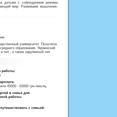
 за детьми с соблюдением режима
ужающий мир. Развиваем мышление,
ание
ударственный университет. Получила
среднего образования. Украинский
и лит., а также зарубежной лит.
а работы:
25
арплата:
 или 45000 - 50000 грн./месяц
етей в семье для
нной работы:
 путешествовать с семьей: