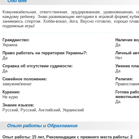
Обо мне
Комуникабельная, ответственная, эрудированная, уравновешеная, 
каждому ребенку. Знаю развивающие методики в игровой форме( кубик
занимаюсь спортом. Хобби-вокал, йога. Вкусно готовлю, хорошо пла
подвижные игры!
Гражданство:
Наличие во
Украина
Да
Право работать на территории
Украины?:
Личный ав
Да
Нет
Справка об отсутствии судимости:
Умение пла
Да
Да
Семейное положение:
Религия:
замужем/женат
Православ
Курение:
Готова раб
животными
Не курю
Да
Знание языков:
Русский, Русский, Английский, Украинский
Опыт работы и Образование
Опыт работы: 15 лет, Рекомендации с прежнего места работы: 2