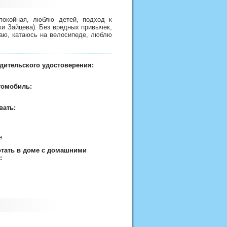
спокойная, люблю детей, подход к
и Зайцева). Без вредных привычек,
ваю, катаюсь на велосипеде, люблю
дительского удостоверения:
томобиль:
вать:
ие
отать в доме с домашними
: