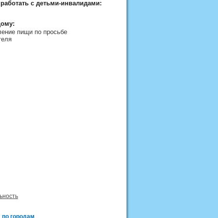
 работать с детьми-инвалидами:
дому:
ление пищи по просьбе
теля
ьность
 по городам