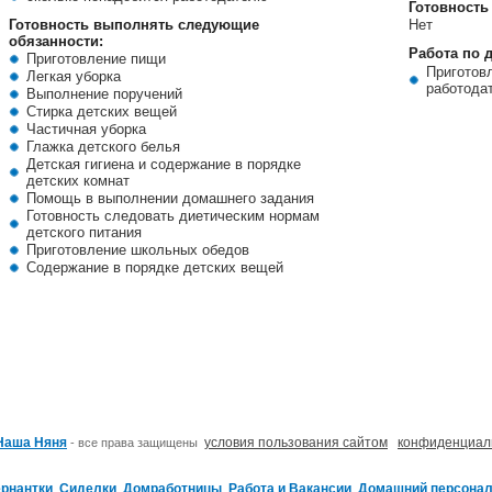
Готовность
Готовность выполнять следующие
Нет
обязанности:
Работа по 
Приготовление пищи
Приготов
Легкая уборка
работода
Выполнение поручений
Стирка детских вещей
Частичная уборка
Глажка детского белья
Детская гигиена и содержание в порядке
детских комнат
Помощь в выполнении домашнего задания
Готовность следовать диетическим нормам
детского питания
Приготовление школьных обедов
Содержание в порядке детских вещей
Наша Няня
условия пользования сайтом
конфиденциал
- все права защищены
ернантки
Сиделки
Домработницы
Работа и Вакансии
Домашний персонал