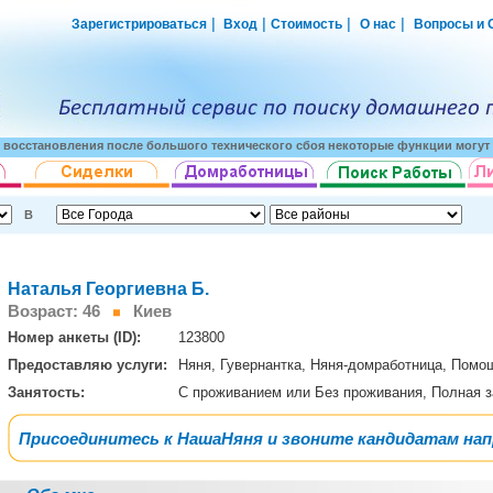
|
|
|
|
Зарегистрироваться
Вход
Стоимость
О нас
Вопросы и 
о восстановления после большого технического сбоя некоторые функции могут 
В
Наталья Георгиевна Б.
Возраст: 46
Киев
Номер анкеты (ID):
123800
Предоставляю услуги:
Няня, Гувернантка, Няня-домработница, Пом
Занятость:
С проживанием или Без проживания, Полная 
Присоединитесь к НашаНяня и звоните кандидатам на