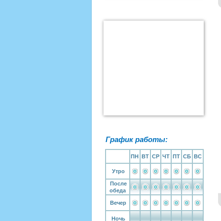
График работы:
ПН
ВТ
СР
ЧТ
ПТ
СБ
ВС
Утро
После
обеда
Вечер
Ночь