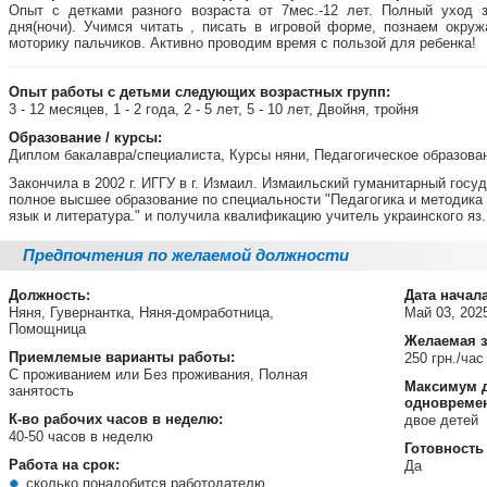
Опыт с детками разного возраста от 7мес.-12 лет. Полный уход
дня(ночи). Учимся читать , писать в игровой форме, познаем окр
моторику пальчиков. Активно проводим время с пользой для ребенка!
Опыт работы с детьми следующих возрастных групп:
3 - 12 месяцев, 1 - 2 года, 2 - 5 лет, 5 - 10 лет, Двойня, тройня
Образование / курсы:
Диплом бакалавра/специалиста, Курсы няни, Педагогическое образов
Закончила в 2002 г. ИГГУ в г. Измаил. Измаильский гуманитарный гос
полное высшее образование по специальности "Педагогика и методика 
язык и литература." и получила квалификацию учитель украинского яз. 
Предпочтения по желаемой должности
Должность:
Дата начал
Няня, Гувернантка, Няня-домработница,
Май 03, 20
Помощница
Желаемая з
Приемлемые варианты работы:
250 грн./час
С проживанием или Без проживания, Полная
Максимум д
занятость
одновреме
К-во рабочих часов в неделю:
двое детей
40-50 часов в неделю
Готовность
Работа на срок:
Да
сколько понадобится работодателю