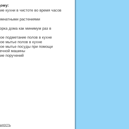
дому:
е кухни в чистоте во время часов
комнатными растениями
орка дома как минимум раз в
ое подметание полов в кухне
ое мытье полов в кухне
ое мытье посуды при помощи
ечной машины
ие поручений
ьность