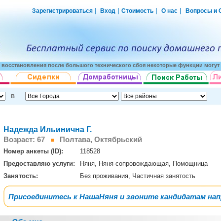
|
|
|
|
Зарегистрироваться
Вход
Стоимость
О нас
Вопросы и 
о восстановления после большого технического сбоя некоторые функции могут 
В
Надежда Ильинична Г.
Возраст: 67
Полтава, Октябрьский
Номер анкеты (ID):
118528
Предоставляю услуги:
Няня, Няня-сопровождающая, Помощница
Занятость:
Без проживания, Частичная занятость
Присоединитесь к НашаНяня и звоните кандидатам на