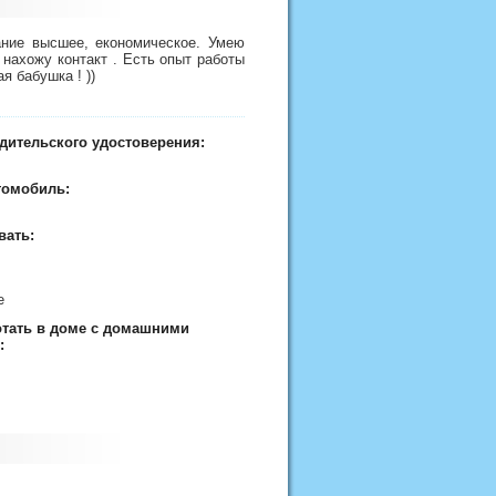
ание высшее, економическое. Умею
 нахожу контакт . Есть опыт работы
я бабушка ! ))
дительского удостоверения:
томобиль:
вать:
ие
отать в доме с домашними
: