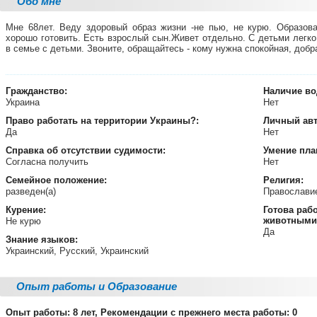
Обо мне
Мне 68лет. Веду здоровый образ жизни -не пью, не курю. Образов
хорошо готовить. Есть взрослый сын.Живет отдельно. С детьми легко
в семье с детьми. Звоните, обращайтесь - кому нужна спокойная, добра
Гражданство:
Наличие во
Украина
Нет
Право работать на территории
Украины?:
Личный ав
Да
Нет
Справка об отсутствии судимости:
Умение пла
Согласна получить
Нет
Семейное положение:
Религия:
разведен(а)
Православ
Курение:
Готова раб
животными
Не курю
Да
Знание языков:
Украинский, Русский, Украинский
Опыт работы и Образование
Опыт работы: 8 лет, Рекомендации с прежнего места работы: 0