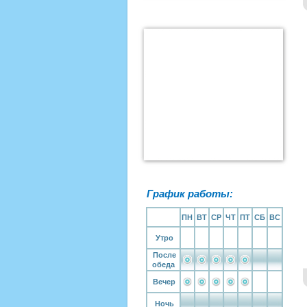
График работы:
ПН
ВТ
СР
ЧТ
ПТ
СБ
ВС
Утро
После
обеда
Вечер
Ночь