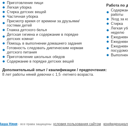
Приготовление пищи
Работа по 
Легкая уборка
Содержани
Стирка детских вещей
работы
Частичная уборка
Уход за 
Присмотр время от времени за друзьями/
Стирка
гостями детей
Легкая уб
Глажка детского белья
неделю
Детская гигиена и содержание в порядке
Ежедневн
детских комнат
Ежедневн
Помощь в выполнении домашнего задания
Ежедневн
Готовность следовать диетическим нормам
посудомо
детского питания
Выполнен
Приготовление школьных обедов
Содержание в порядке детских вещей
Дополнительный опыт / квалификации / предпочтения:
8 лет работы няней девочки с 1,5 -летнего возраста.
Наша Няня
условия пользования сайтом
конфиденциал
- все права защищены