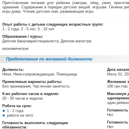
Приготовление питания для ребенка (завтрак, обед, ужин, пригот
одевании. Содержание в порядке детских вещей, игрушек. Гигиена ре
игры дома. Чтение детских книг, развивающие игры.
Опыт работы с детьми следующих возрастных групп:
1 - 2 года, 2 - 5 лет, 5 - 10 лет
Образование / курсы:
Диплом бакалавра/специалиста, Диплом магистра
економическое
Предпочтения по желаемой должности
Должность:
Дата начал
Няня, Няня-сопровождающая, Помощница
Июль 01, 2
Приемлемые варианты работы:
Желаемая з
Без проживания, Частичная занятость
100 грн./час
К-во рабочих часов в неделю:
Максимум д
одновреме
20 - 30 часов в неделю
один ребен
Работа на срок:
Готовность
1 - 2 года
Нет
работа на лето
Готовность
Готовность выполнять следующие
Нет
обязанности: