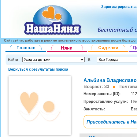
Зарегистрироватьс
Сайт сейчас работает в режиме постепенного восстановления после большог
Найти
В
Вернуться к результатам поиска
Альбина Владиславо
Возраст: 33
Полтава,
Номер анкеты (ID):
11
Предоставляю услуги:
Ня
Занятость:
Бе
Присоединитесь к Н