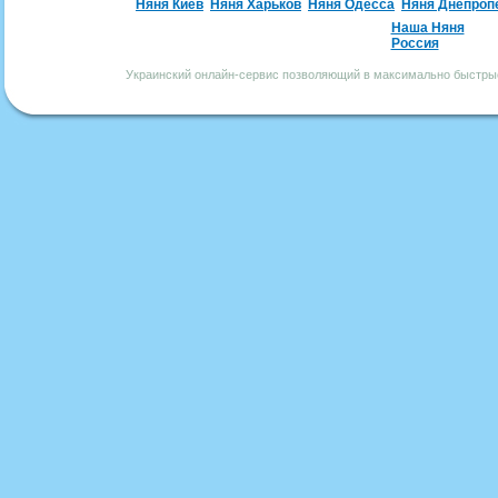
Няня Киев
Няня Харьков
Няня Одесса
Няня Днепроп
Наша Няня
Россия
Украинский онлайн-сервис позволяющий в максимально быстрые 