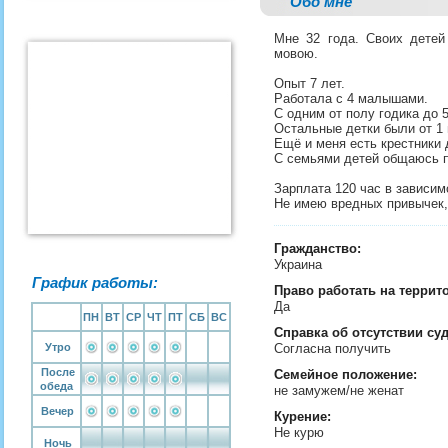
Обо мне
Мне 32 года. Своих детей
мовою.
Опыт 7 лет.
Работала с 4 малышами.
С одним от полу годика до 5
Остальные детки были от 1 
Ещё и меня есть крестники 
С семьями детей общаюсь по
Зарплата 120 час в зависим
Не имею вредных привычек,
Гражданство:
Украина
График работы:
Право работать на террит
Да
ПН
ВТ
СР
ЧТ
ПТ
СБ
ВС
Справка об отсутствии су
Утро
Согласна получить
После
Семейное положение:
обеда
не замужем/не женат
Вечер
Курение:
Не курю
Ночь