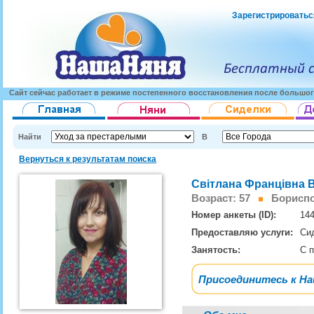
Зарегистрироватьс
Сайт сейчас работает в режиме постепенного восстановления после большог
Найти
В
Вернуться к результатам поиска
Світлана Францівна 
Возраст: 57
Борисп
Номер анкеты (ID):
14
Предоставляю услуги:
Си
Занятость:
С 
Присоединитесь к Н