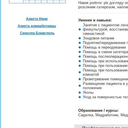
Навик роботи: рік догляду о
розсіяним склерозом, напли
Анкета Няни
Умения и навыки:
Занятия с пациентом леч
Анкета домработницы
физкультурой, восстанов
Сиделка Борисполь
гимнастикой
Зондовое питание
Поднятие/передвижение 
Помощь в переодевании
Помощь в смене катетер
Помощь послеоперацион
Помощь при использован
Помощь при пользовании
Помощь при пользовании
комнатой
Проветривание помещени
Размещение пациента в 
положение
Уколы
Уход за поверхностью те
Образование / курсы:
Сиделка, Медработник, Ме