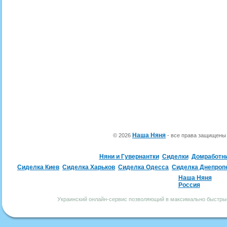
Наша Няня
© 2026
- все права защищен
Няни и Гувернантки
Сиделки
Домработн
Сиделка Киев
Сиделка Харьков
Сиделка Одесса
Сиделка Днепроп
Наша Няня
Россия
Украинский онлайн-сервис позволяющий в максимально быстрые 