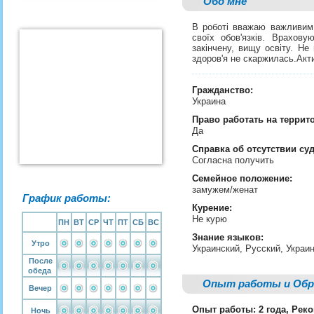
Обо мне
В роботі вважаю важливим 
своїх обов'язків. Врахов
закінчену, вищу освіту. Не
здоров'я не скаржилась.Акт
Гражданство:
Украина
Право работать на террит
Да
Справка об отсутствии су
Согласна получить
Семейное положение:
замужем/женат
График работы:
Курение:
Не курю
ПН
ВТ
СР
ЧТ
ПТ
СБ
ВС
Знание языков:
Утро
Украинский, Русский, Украи
После
обеда
Опыт работы и Обр
Вечер
Опыт работы: 2 года, Рек
Ночь