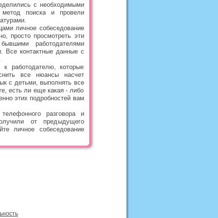
ределились с необходимыми
 метод поиска и провели
атурами.
ицами личное собеседование
о, просто просмотреть эти
 бывшими работодателями
. Все контактные данные с
.
 к работодателю, которые
снить все нюансы насчет
ык с детьми, выполнять все
е, есть ли еще какая - либо
енно этих подробностей вам
телефонного разговора и
олучили от предыдущего
йте личное собеседование
ьность