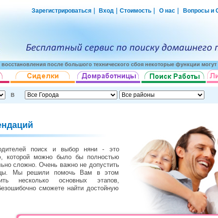
|
|
|
|
Зарегистрироваться
Вход
Стоимость
О нас
Вопросы и 
о восстановления после большого технического сбоя некоторые функции могут 
В
ендаций
одителей поиск и выбор няни - это
ю, которой можно было бы полностью
льно сложно. Очень важно не допустить
ицы. Мы решили помочь Вам в этом
ть несколько основных этапов,
безошибочно сможете найти достойную