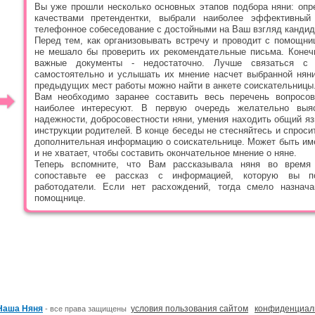
Вы уже прошли несколько основных этапов подбора няни: оп
качествами претендентки, выбрали наиболее эффективный
телефонное собеседование с достойными на Ваш взгляд кандид
Перед тем, как организовывать встречу и проводит с помощн
не мешало бы проверить их рекомендательные письма. Конечн
важные документы - недостаточно. Лучше связаться с
самостоятельно и услышать их мнение насчет выбранной няни
предыдущих мест работы можно найти в анкете соискательницы
Вам необходимо заранее составить весь перечень вопросов
наиболее интересуют. В первую очередь желательно выя
надежности, добросовестности няни, умения находить общий яз
инструкции родителей. В конце беседы не стесняйтесь и спросит
дополнительная информацию о соискательнице. Может быть им
и не хватает, чтобы составить окончательное мнение о няне.
Теперь вспомните, что Вам рассказывала няня во время 
сопоставьте ее рассказ с информацией, которую вы п
работодатели. Если нет расхождений, тогда смело назнача
помощнице.
Наша Няня
условия пользования сайтом
конфиденциал
- все права защищены