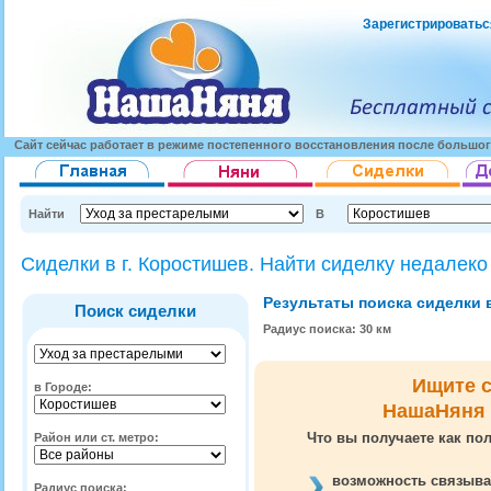
Зарегистрироватьс
Сайт сейчас работает в режиме постепенного восстановления после большог
Найти
В
Сиделки в г. Коростишев. Найти сиделку недалеко
Результаты поиска сиделки 
Поиск сиделки
Радиус поиска: 30 км
Ищите с
в Городе:
НашаНяня 
Что вы получаете как пол
Район или ст. метро:
возможность связыва
Радиус поиска: