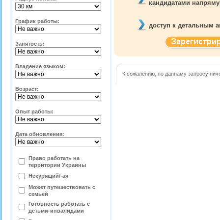
кандидатами напрям
График работы:
доступ к детальным а
Занятость:
Владение языком:
К сожалению, по даннаму запросу нич
Возраст:
Опыт работы:
Дата обновления:
Право работать на
территории
Украины
Некурящий/-ая
Может путешествовать с
семьей
Готовность работать с
детьми-инвалидами