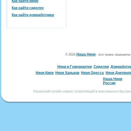
Как найти няню
Как найти сиделку
Как найти домработницу
Наша Няня
© 2026
- все права защищен
Няни и Гувернантки
Сиделки
Домработн
Няня Киев
Няня Харьков
Няня Одесса
Няня Днепроп
Наша Няня
Россия
Украинский онлайн-сервис позволяющий в максимально быстрые 