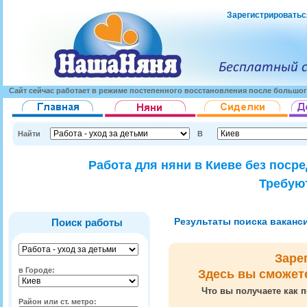
Зарегистрироватьс
Сайт сейчас работает в режиме постепенного восстановления после большог
Найти
В
Работа для няни в Киеве без поср
Требуют
Результаты поиска вакансий
Поиск работы
Заре
в Городе:
Здесь вы сможет
Что вы получаете как п
Район или ст. метро: