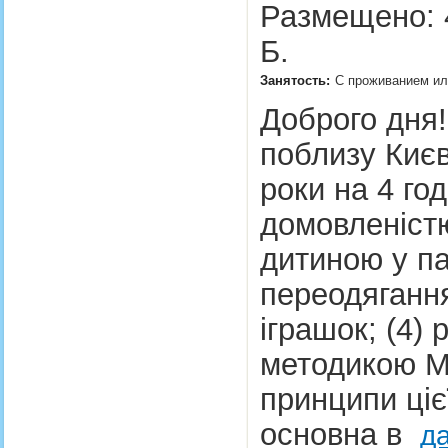
Размещено: 4
Б.
Занятость:
С проживанием ил
Доброго дня
поблизу Киє
роки на 4 го
домовленістю
дитиною у па
переодягання
іграшок; (4)
методикою М
принципи ціє
основна в
д