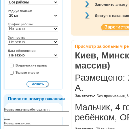
Заполните анкету
Радиус поиска:
Доступ к ваканси
График работы:
Занятость:
Присмотр за больным р
Дата обновления:
Киев, Минск
массив)
Водителские права
Только с фото
Размещено: 2
А.
Занятость:
Без проживания, 
Поиск по номеру вакансии
Мальчик, 4 г
Номер анкеты работодателя:
ребёнком, 
или
Номер вакансии: