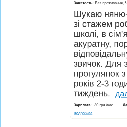
Занятость:
Без проживания, Ч
Шукаю няню-
зі стажем ро
школі, в сім’
акуратну, по
відповідальн
звичок. Для 
прогулянок з
років 2-3 год
тиждень.
да
Зарплата:
80 грн./час
Да
Подробнее