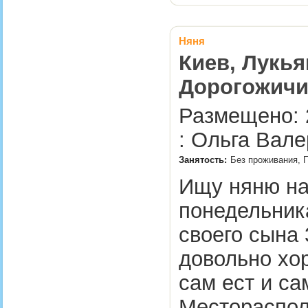
Няня
Киев, Лукья
Дорогожич
Размещено: 
: Ольга Вале
Занятость:
Без проживания, П
Ищу няню на
понедельник
своего сына 
довольно хо
сам ест и са
Местораспол