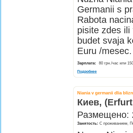
Germanii s pr
Rabota nacin
pisite zdes i
budet svaja k
Euru /mesec
Зарплата:
80 грн./час или 15
Подробнее
Niania v germanii dlia bliz
Киев, (Erfurt
Размещено: 2
Занятость:
С проживанием, По