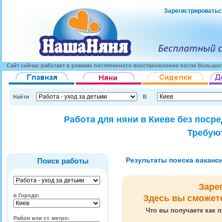
Зарегистрироватьс
Сайт сейчас работает в режиме постепенного восстановления после большог
Найти
В
Работа для няни в Киеве без поср
Требуют
Результаты поиска вакансий
Поиск работы
Заре
в Городе:
Здесь вы сможет
Что вы получаете как п
Район или ст. метро: