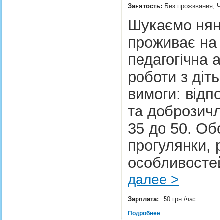
Занятость:
Без проживания, 
Шукаємо няню
проживає на 
педагогічна 
роботи з діть
вимоги: відп
та доброзичл
35 до 50. Обо
прогулянки, 
особливосте
далее >
Зарплата:
50 грн./час
Подробнее