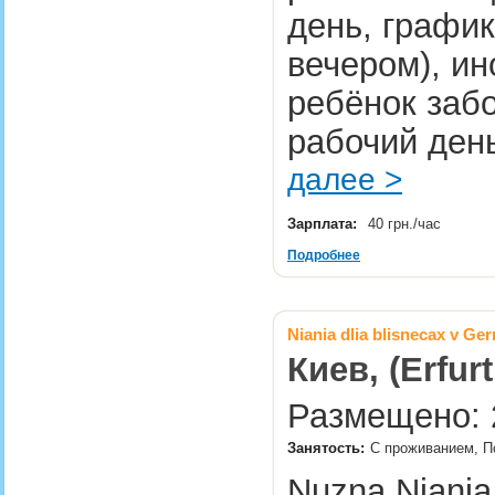
день, графи
вечером), ин
ребёнок заб
рабочий ден
далее >
Зарплата:
40 грн./час
Подробнее
Niania dlia blisnecax v Ge
Киев, (Erfurt
Размещено: 2
Занятость:
С проживанием, По
Nuzna Niania 