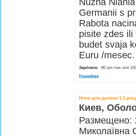
Nuzna Niania 
Germanii s pr
Rabota nacin
pisite zdes i
budet svaja k
Euru /mesec
Зарплата:
80 грн./час или 15
Подробнее
Няня для дитини 1,1 рок
Киев, Оболо
Размещено: 2
Миколаївна 