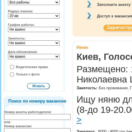
Заполните анкету
Радиус поиска:
Доступ к ваканси
График работы:
Занятость:
Няня
Дата обновления:
Киев, Голос
Размещено: 1
Водителские права
Только с фото
Николаевна 
Занятость:
Без проживания, П
Ищу няню для
Поиск по номеру вакансии
(8-до 19-20.
Номер анкеты работодателя:
>
или
Номер вакансии:
Зарплата:
8000 - 9000 грн./м