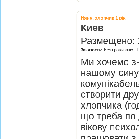
Няня, хлопчик 1 рік
Киев
Размещено: 2
Занятость:
Без проживания, 
Ми хочемо зн
нашому сину.
комунікабель
створити дру
хлопчика (год
що треба по д
вікову психо
працювати з 