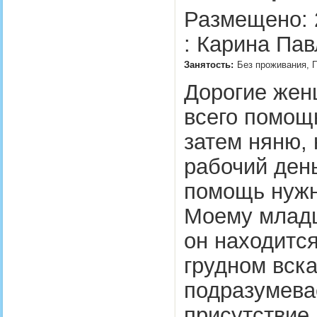
Размещено: 
: Карина Пав
Занятость:
Без проживания, П
Дорогие жен
всего помощ
затем няню,
рабочий день
помощь нужн
Моему младш
он находитс
грудном вск
подразумева
присутствие