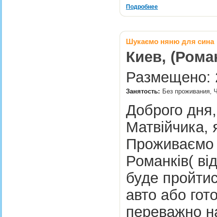
Подробнее
Шукаємо няню для сина
Киев, (Рома
Размещено: 2
Занятость:
Без проживания, Ч
Доброго дня,
Матвійчика, я
Проживаємо 
Романків( ві
буде пройтис
авто або гот
переважно на