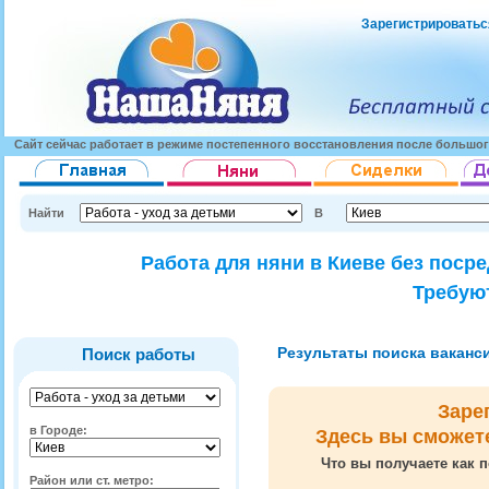
Зарегистрироватьс
Сайт сейчас работает в режиме постепенного восстановления после большог
Найти
В
Работа для няни в Киеве без поср
Требуют
Результаты поиска вакансий
Поиск работы
Заре
в Городе:
Здесь вы сможет
Что вы получаете как п
Район или ст. метро: