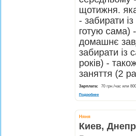
щотижня. яка
- забирати із
готую сама) 
домашнє завд
забирати із 
років) - тако
заняття (2 р
Зарплата:
70 грн./час или 80
Подробнее
Няня
Киев, Днепр