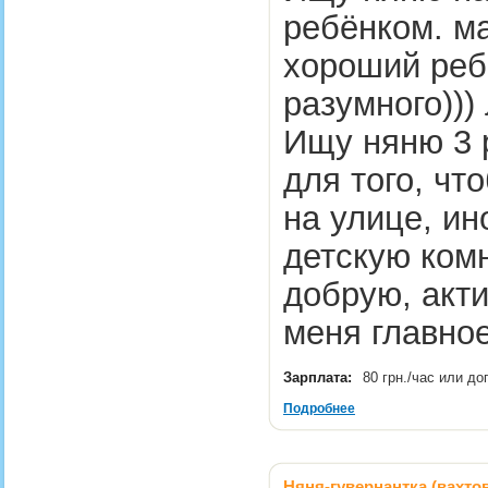
ребёнком. ма
хороший реб
разумного)))
Ищу няню 3 
для того, чт
на улице, ин
детскую ком
добрую, акт
меня главно
Зарплата:
80 грн./час или д
Подробнее
Няня-гувернантка (вахто