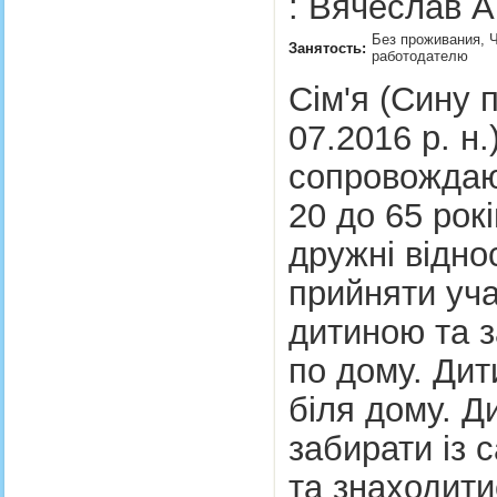
: Вячеслав А
Без проживания, Ч
Занятость:
работодателю
Сім'я (Сину п
07.2016 р. н.
сопровождаю
20 до 65 рок
дружні відно
прийняти уча
дитиною та 
по дому. Дит
біля дому. Д
забирати із с
та знаходити