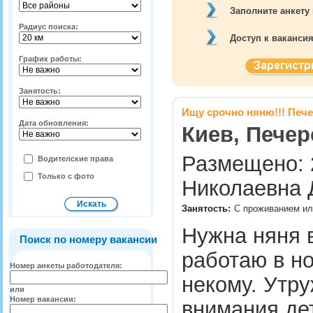
Заполните анкету
Радиус поиска:
Доступ к ваканси
График работы:
Занятость:
Ищу срочно няню!!! Печ
Дата обновления:
Киев, Печер
Размещено: 2
Водителские права
Только с фото
Николаевна 
Занятость:
С проживанием ил
Нужна няня в
Поиск по номеру вакансии
работаю в но
Номер анкеты работодателя:
некому. Утру
или
Номер вакансии:
внимания де