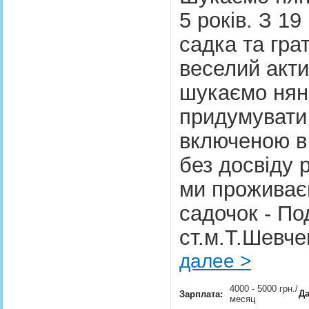
5 років. З 19
садка та грат
веселий акт
шукаємо нян
придумувати 
включеною в 
без досвіду 
ми проживає
садочок - Под
ст.м.Т.Шевче
далее >
4000 - 5000 грн./
Да
Зарплата:
месяц