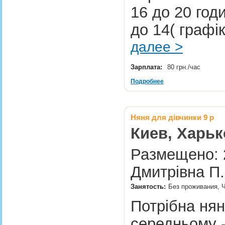
16 до 20 год
до 14( графі
далее >
Зарплата:
80 грн./час
Подробнее
Няня для дівчинки 9 р
Киев, Харь
Размещено: 2
Дмитрівна П.
Занятость:
Без проживания, Ч
Потрібна нян
середньому -