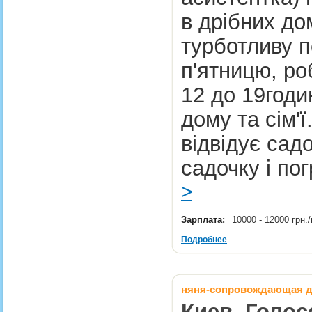
в дрібних д
турботливу п
п'ятницю, ро
12 до 19год
дому та сім'ї
відвідує сад
садочку і по
>
Зарплата:
10000 - 12000 грн
Подробнее
няня-сопровождающая дл
Киев, Голос