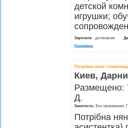
детской комн
игрушки; обу
сопровожден
Зарплата:
договорная
Да
Подробнее
Потрібна няня / помічниц
Киев, Дарни
Размещено: 7
Д.
Занятость:
Без проживания, П
Потрібна нян
асистентка) 