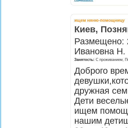
ищем няню-помощницу
Киев, Позня
Размещено: 2
Ивановна Н.
Занятость:
С проживанием, П
Доброго вре
девушки,кот
дружная семь
Дети веселы
ищем помощн
нашим детиш