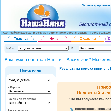
Зарегистрироватьс
Сайт сейчас работает в режиме постепенного восстановления после большог
Найти
В
Вам нужна опытная Няня в г. Васильков? Мы сдел
Результаты поиска няни в г. В
Поиск няни
Присо
в Городе:
Надежный и са
Что вы получаете как пол
Район или ст. метро:
возможность связыва
Радиус поиска: