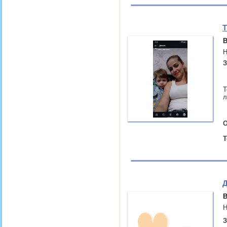
Т
В
Н
З
Т
л
О
Т
Д
В
Н
З