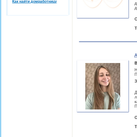
Как найти домработницу
д
д
О
Т
А
В
Н
П
З
Д
л
к
П
О
Т