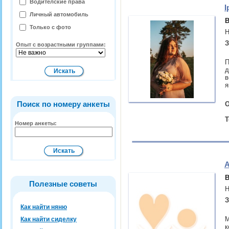
Водителские права
І
Личный автомобиль
В
Только с фото
Н
З
Опыт с возрастными группами:
П
д
в
я
Поиск по номеру анкеты
О
Т
Номер анкеты:
А
В
Полезные советы
Н
З
Как найти няню
М
Как найти сиделку
к