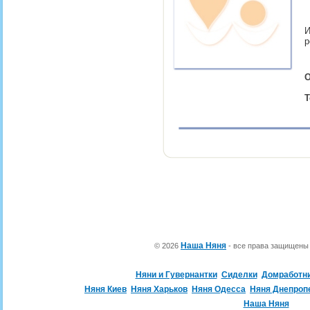
И
р
О
Т
Наша Няня
© 2026
- все права защищен
Няни и Гувернантки
Сиделки
Домработн
Няня Киев
Няня Харьков
Няня Одесса
Няня Днепроп
Наша Няня