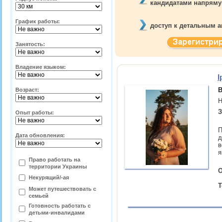
кандидатами напрям
График работы:
доступ к детальным а
Занятость:
Владение языком:
І
В
Возраст:
Н
З
Опыт работы:
П
Дата обновления:
д
в
я
Право работать на
территории
Украины
О
Некурящий/-ая
Т
Может путешествовать с
семьей
Готовность работать с
детьми-инвалидами