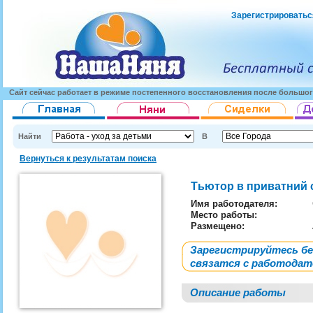
Зарегистрироватьс
Сайт сейчас работает в режиме постепенного восстановления после большог
Найти
В
Вернуться к результатам поиска
Тьютор в приватний
Имя работодателя
:
Место работы:
Размещено:
Зарегистрируйтесь б
связатся с работода
Описание работы