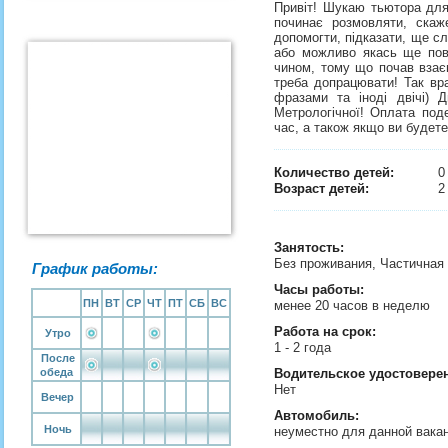
Привіт! Шукаю тьютора для 
починає розмовляти, скаж
допомогти, підказати, ще сл
або можливо якась ще пове
чином, тому що почав взаєм
треба допрацювати! Так вр
фразами та іноді двічі) Дн
Метрологічної! Оплата под
час, а також якщо ви будете
Количество детей:
Возраст детей:
2
Занятость
:
Без проживания, Частичная
График работы:
Часы работы:
ПН
ВТ
СР
ЧТ
ПТ
СБ
ВС
менее 20 часов в неделю
Работа на срок:
Утро
1 - 2 года
После
обеда
Водительское удостовере
Нет
Вечер
Автомобиль:
Ночь
неуместно для данной вака