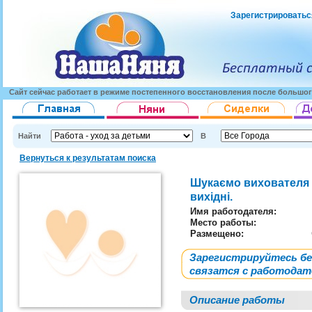
Зарегистрироватьс
Сайт сейчас работает в режиме постепенного восстановления после большог
Найти
В
Вернуться к результатам поиска
Шукаємо вихователя д
вихідні.
Имя работодателя
:
Место работы:
Размещено:
Зарегистрируйтесь б
связатся с работода
Описание работы