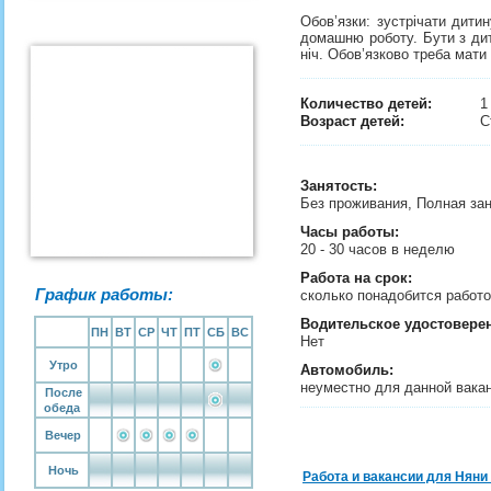
Обов’язки: зустрічати дити
домашню роботу. Бути з дит
ніч. Обов’язково треба мати
Количество детей:
Возраст детей:
С
Занятость
:
Без проживания, Полная за
Часы работы:
20 - 30 часов в неделю
Работа на срок:
График работы:
сколько понадобится рабо
Водительское удостовере
ПН
ВТ
СР
ЧТ
ПТ
СБ
ВС
Нет
Утро
Автомобиль:
неуместно для данной вака
После
обеда
Вечер
Ночь
Работа и вакансии для Няни