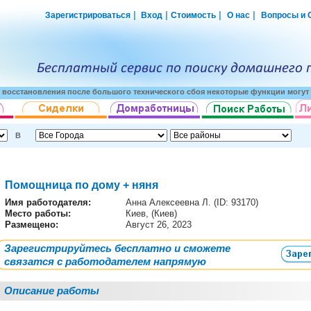
|
|
|
|
Зарегистрироваться
Вход
Стоимость
О нас
Вопросы и 
о восстановления после большого технического сбоя некоторые функции могут 
В
Помощница по дому + няня
Имя работодателя
:
Анна Алексеевна Л. (ID: 93170)
Место работы:
Киев, (Киев)
Размещено:
Август 26, 2023
Зарегистрируйтесь бесплатно и сможете
связатся с работодателем напрямую
Описание работы