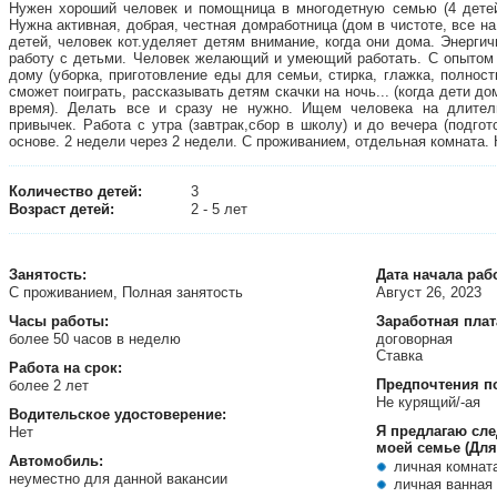
Нужен хороший человек и помощница в многодетную семью (4 детей, 
Нужна активная, добрая, честная домработница (дом в чистоте, все н
детей, человек кот.уделяет детям внимание, когда они дома. Энерги
работу с детьми. Человек желающий и умеющий работать. С опытом 
дому (уборка, приготовление еды для семьи, стирка, глажка, полность
сможет поиграть, рассказывать детям скачки на ночь... (когда дети д
время). Делать все и сразу не нужно. Ищем человека на длител
привычек. Работа с утра (завтрак,сбор в школу) и до вечера (подгот
основе. 2 недели через 2 недели. С проживанием, отдельная комната.
Количество детей:
3
Возраст детей:
2 - 5 лет
Занятость
:
Дата начала раб
С проживанием, Полная занятость
Август 26, 2023
Часы работы:
Заработная плат
более 50 часов в неделю
договорная
Ставка
Работа на срок:
Предпочтения п
более 2 лет
Не курящий/-ая
Водительское удостоверение:
Я предлагаю сл
Нет
моей семье (Для
Автомобиль:
личная комнат
неуместно для данной вакансии
личная ванная