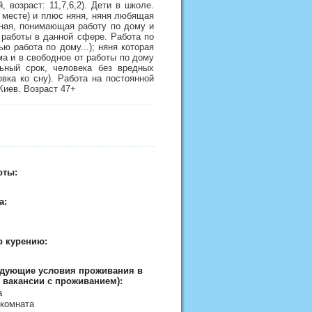
возраст: 11,7,6,2). Дети в школе.
а месте) и плюс няня, няня любящая
чная, понимающая работу по дому и
работы в данной сфере. Работа по
ю работа по дому...); няня которая
ома и в свободное от работы по дому
ьный срок, человека без вредных
овка ко сну). Работа на постоянной
 Киев. Возраст 47+
оты:
а:
о курению:
едующие условия проживания в
 вакансии с проживанием):
а
 комната