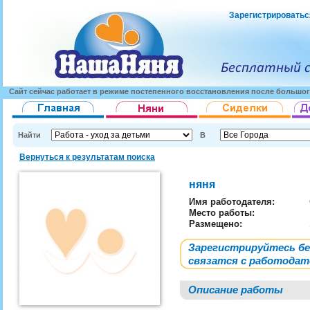
Зарегистрироватьс
Сайт сейчас работает в режиме постепенного восстановления после большог
Найти
В
Вернуться к результатам поиска
няня
Имя работодателя
:
Место работы:
Размещено:
Зарегистрируйтесь б
связатся с работода
Описание работы