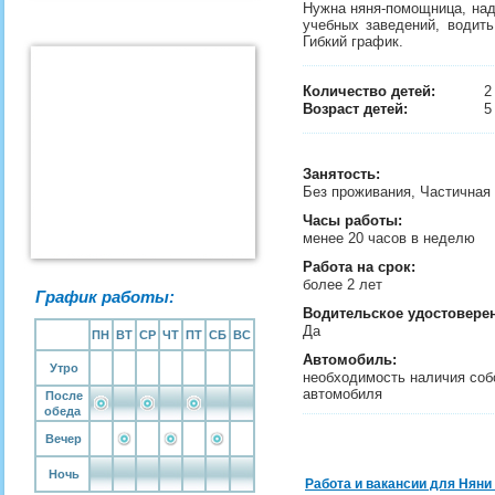
Нужна няня-помощница, наде
учебных заведений, водить
Гибкий график.
Количество детей:
Возраст детей:
5
Занятость
:
Без проживания, Частичная
Часы работы:
менее 20 часов в неделю
Работа на срок:
более 2 лет
График работы:
Водительское удостовере
Да
ПН
ВТ
СР
ЧТ
ПТ
СБ
ВС
Автомобиль:
Утро
необходимость наличия соб
автомобиля
После
обеда
Вечер
Ночь
Работа и вакансии для Няни