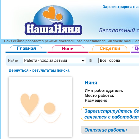
Зарегистрироватьс
Сайт сейчас работает в режиме постепенного восстановления после большог
Найти
В
Вернуться к результатам поиска
Няня
Имя работодателя
:
Место работы:
Размещено:
Зарегистрируйтесь б
связатся с работода
Описание работы