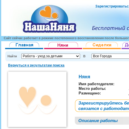
Зарегистрироватьс
Сайт сейчас работает в режиме постепенного восстановления после большог
Найти
В
Вернуться к результатам поиска
Няня
Имя работодателя
:
Место работы:
Размещено:
Зарегистрируйтесь б
связатся с работода
Описание работы