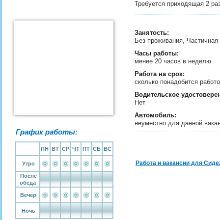
Требуется приходящая 2 раз
Занятость
:
Без проживания, Частичная
Часы работы:
менее 20 часов в неделю
Работа на срок:
сколько понадобится рабо
Водительское удостовере
Нет
Автомобиль:
неуместно для данной вака
График работы:
ПН
ВТ
СР
ЧТ
ПТ
СБ
ВС
Работа и вакансии для Сиде
Утро
После
обеда
Вечер
Ночь