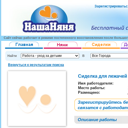
Зарегистрироватьс
Сайт сейчас работает в режиме постепенного восстановления после большог
Найти
В
Вернуться к результатам поиска
Сиделка для лежаче
Имя работодателя
:
Место работы:
Размещено:
Зарегистрируйтесь б
связатся с работода
Описание работы