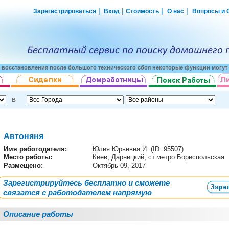
|
|
|
|
Зарегистрироваться
Вход
Стоимость
О нас
Вопросы и 
о восстановления после большого технического сбоя некоторые функции могут 
В
Автоняня
Имя работодателя
:
Юлия Юрьевна И. (ID: 95507)
Место работы:
Киев, Дарницкий, ст.метро Бориспольская
Размещено:
Октябрь 09, 2017
Зарегистрируйтесь бесплатно и сможете
связатся с работодателем напрямую
Описание работы