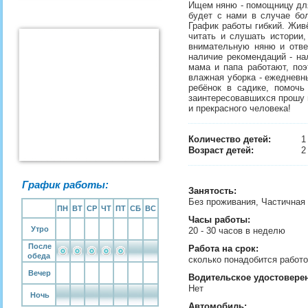
Ищем няню - помощницу для
будет с нами в случае бол
График работы гибкий. Жив
читать и слушать истории,
внимательную няню и ответ
наличие рекомендаций - на
мама и папа работают, поэ
влажная уборка - ежедневны
ребёнок в садике, помоч
заинтересовавшихся прошу 
и прекрасного человека!
Количество детей:
Возраст детей:
2
График работы:
Занятость
:
Без проживания, Частичная
ПН
ВТ
СР
ЧТ
ПТ
СБ
ВС
Часы работы:
Утро
20 - 30 часов в неделю
После
Работа на срок:
обеда
сколько понадобится рабо
Вечер
Водительское удостовере
Нет
Ночь
Автомобиль: