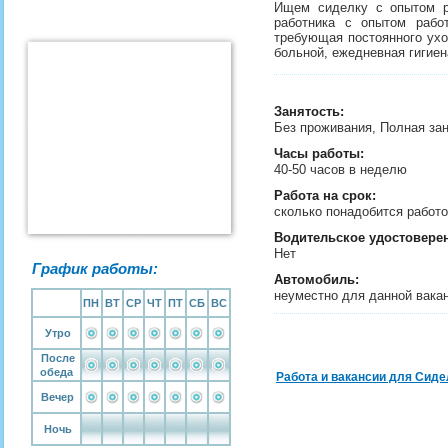
Ищем сиделку с опытом р
работника с опытом рабо
требующая постоянного уход
больной, ежедневная гигие
Занятость
:
Без проживания, Полная за
Часы работы:
40-50 часов в неделю
Работа на срок:
сколько понадобится рабо
Водительское удостовере
Нет
График работы:
Автомобиль:
неуместно для данной вака
ПН
ВТ
СР
ЧТ
ПТ
СБ
ВС
Утро
После
обеда
Работа и вакансии для Сиде
Вечер
Ночь