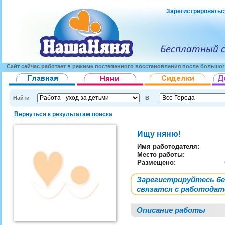
Зарегистрироватьс
Сайт сейчас работает в режиме постепенного восстановления после большог
Найти
В
Вернуться к результатам поиска
Ищу няню!
Имя работодателя
:
Место работы:
Размещено:
Зарегистрируйтесь б
связатся с работода
Описание работы