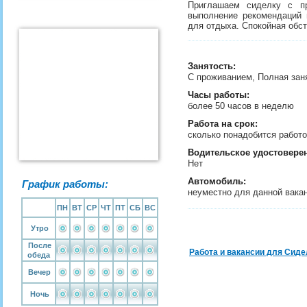
Приглашаем сиделку с пр
выполнение рекомендаций 
для отдыха. Спокойная обст
Занятость
:
С проживанием, Полная зан
Часы работы:
более 50 часов в неделю
Работа на срок:
сколько понадобится рабо
Водительское удостовере
Нет
Автомобиль:
График работы:
неуместно для данной вака
ПН
ВТ
СР
ЧТ
ПТ
СБ
ВС
Утро
После
Работа и вакансии для Сиде
обеда
Вечер
Ночь