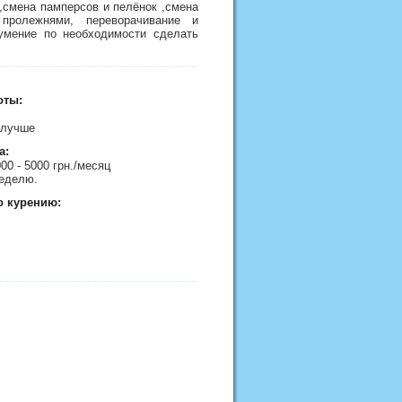
,смена памперсов и пелёнок ,смена
пролежнями, переворачивание и
,умение по необходимости сделать
оты:
 лучше
а:
000 - 5000 грн./месяц
еделю.
о курению: