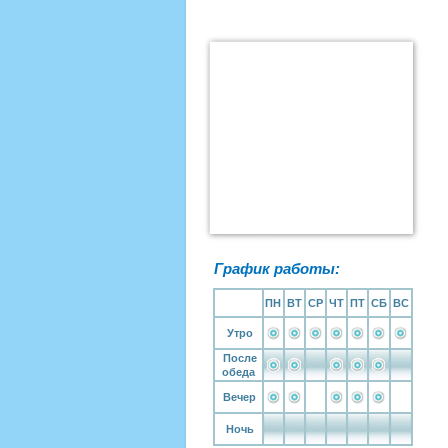
График работы:
ПН
ВТ
СР
ЧТ
ПТ
СБ
ВС
Утро
После
обеда
Вечер
Ночь