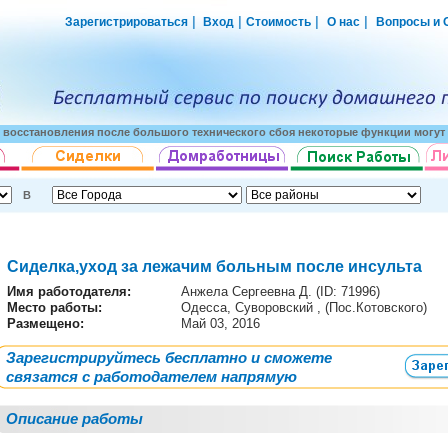
|
|
|
|
Зарегистрироваться
Вход
Стоимость
О нас
Вопросы и 
о восстановления после большого технического сбоя некоторые функции могут 
В
Сиделка,уход за лежачим больным после инсульта
Имя работодателя
:
Анжела Сергеевна Д. (ID: 71996)
Место работы:
Одесса, Суворовский , (Пос.Котовского)
Размещено:
Май 03, 2016
Зарегистрируйтесь бесплатно и сможете
связатся с работодателем напрямую
Описание работы